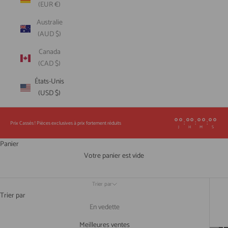
(EUR €)
Australie
(AUD $)
Canada
(CAD $)
États-Unis
(USD $)
00
00
00
00
:
:
:
Prix Cassés ! Pièces exclusives à prix fortement réduits
J
H
M
S
Panier
Votre panier est vide
Trier par
Trier par
En vedette
Meilleures ventes