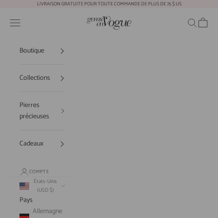
Passer au contenu
LIVRAISON GRATUITE POUR TOUTE COMMANDE DE PLUS DE 75 $ US
Gems En Vogue
Ouvrir la navigation
Ouvrir la r
Voir le
Boutique
Collections
Pierres
précieuses
Cadeaux
COMPTE
États-Unis
(USD $)
Pays
Allemagne