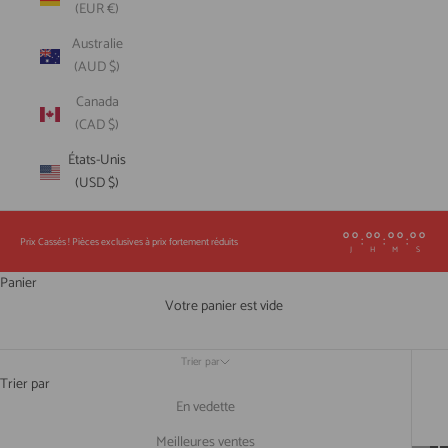
(EUR €)
Australie
(AUD $)
Canada
(CAD $)
États-Unis
(USD $)
00
00
00
00
:
:
:
Prix Cassés ! Pièces exclusives à prix fortement réduits
J
H
M
S
Panier
Votre panier est vide
Trier par
Trier par
En vedette
Meilleures ventes