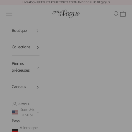
Passer au contenu
LIVRAISON GRATUITE POUR TOUTE COMMANDE DE PLUS DE 75 $ US
Gems En Vogue
Ouvrir la navigation
Ouvrir la r
Voir le
Boutique
Collections
Pierres
précieuses
Cadeaux
COMPTE
États-Unis
(USD $)
Pays
Allemagne