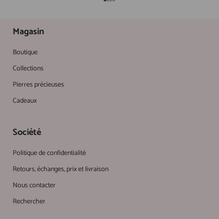
Aller à l'élément 1
Aller à l'élément 2
Aller à l'élément 3
Aller à l'élément 4
Magasin
Boutique
Collections
Pierres précieuses
Cadeaux
Société
Politique de confidentialité
Retours, échanges, prix et livraison
Nous contacter
Rechercher