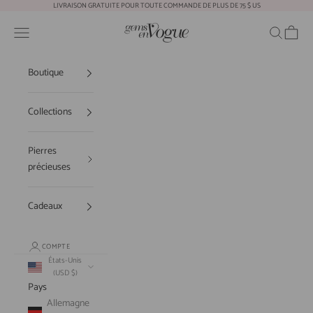
Passer au contenu
LIVRAISON GRATUITE POUR TOUTE COMMANDE DE PLUS DE 75 $ US
Gems En Vogue
Ouvrir la navigation
Ouvrir la r
Voir le
Boutique
Collections
Pierres
précieuses
Cadeaux
COMPTE
États-Unis
(USD $)
Pays
Allemagne