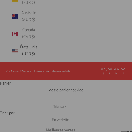
(EUR €)
Australie
(AUD $)
Canada
(CAD $)
États-Unis
(USD $)
00
00
00
00
:
:
:
Prix Cassés ! Pièces exclusives à prix fortement réduits
J
H
M
S
Panier
Votre panier est vide
Trier par
Trier par
En vedette
Meilleures ventes